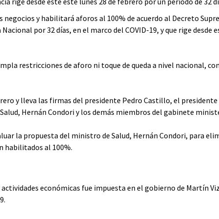
 rige desde este este lunes 28 de febrero por un periodo de 32 dí
los negocios y habilitará aforos al 100% de acuerdo al Decreto Sup
acional por 32 días, en el marco del COVID-19, y que rige desde e
mpla restricciones de aforo ni toque de queda a nivel nacional, co
ero y lleva las firmas del presidente Pedro Castillo, el presidente
e Salud, Hernán Condori y los demás miembros del gabinete ministe
aluar la propuesta del ministro de Salud, Hernán Condori, para eli
an habilitados al 100%.
as actividades económicas fue impuesta en el gobierno de Martín Vi
9.