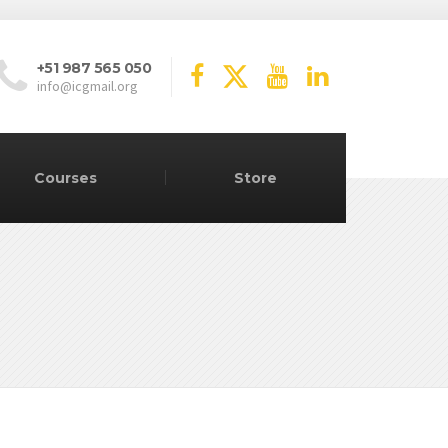
+51 987 565 050
info@icgmail.org
Courses
Store