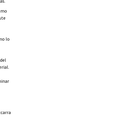
as.
remo
ste
mo lo
 del
rial.
minar
zcarra