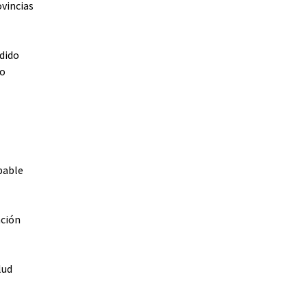
vincias
ndido
mo
bable
ación
lud