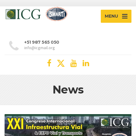
MENU
+51 987 565 050
info@icgmail.org
News