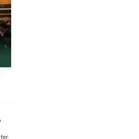
y
tor: