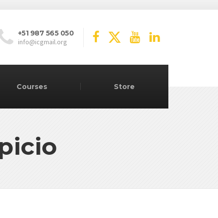
+51 987 565 050
info@icgmail.org
Courses
Store
picio