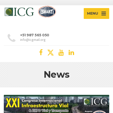
MENU
+51 987 565 050
info@icgmail.org
News