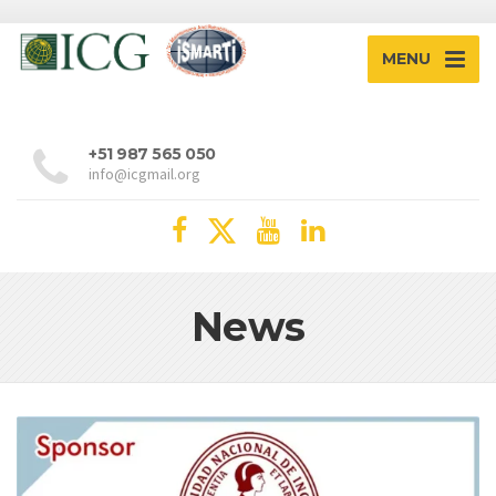
MENU
+51 987 565 050
info@icgmail.org
News