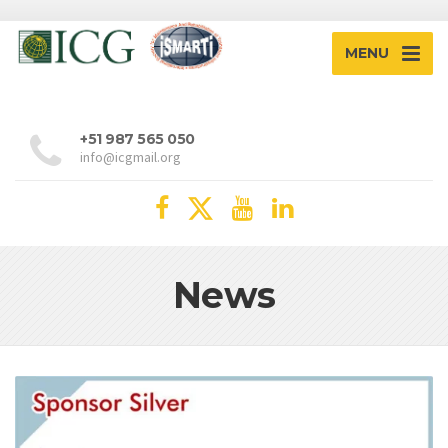
MENU
+51 987 565 050
info@icgmail.org
News