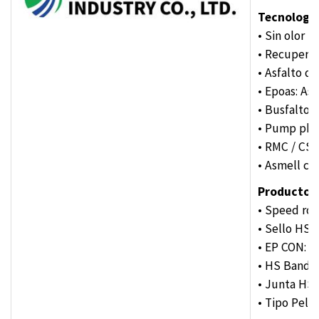
Tecnología
• Sin olor 
• Recuperac
• Asfalto d
• Epoas: As
• Busfalto:
• Pump phal
• RMC / CSM:
• Asmell cut
Productos 
• Speed ​​ro
• Sello HS: 
• EP CON: M
• HS Band: 
• Junta HS:
• Tipo Pell