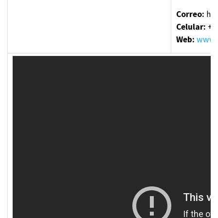
Correo:
hsr
Celular:
+8
Web:
www.e