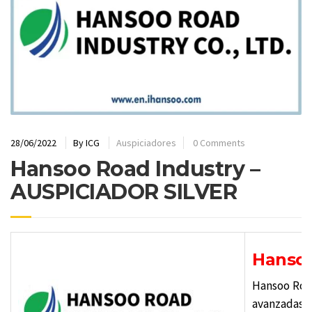
28/06/2022
By
ICG
Auspiciadores
0 Comments
Hansoo Road Industry –
AUSPICIADOR SILVER
Hansoo
Hansoo Road
avanzadas d