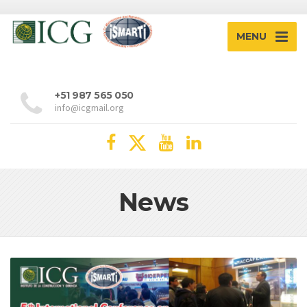
MENU
+51 987 565 050
info@icgmail.org
News