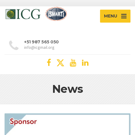
MENU
+51 987 565 050
info@icgmail.org
News