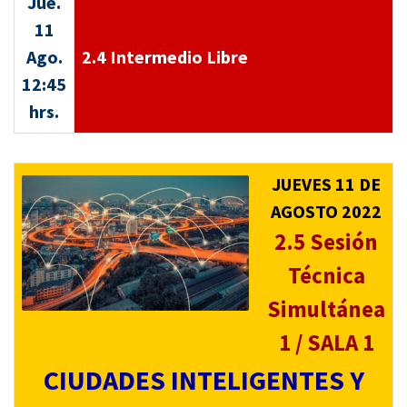
Jue.
11
Ago.
2.4 Intermedio Libre
12:45
hrs.
JUEVES 11 DE
AGOSTO 2022
2.5 Sesión
Técnica
Simultánea
1 / SALA 1
CIUDADES INTELIGENTES Y