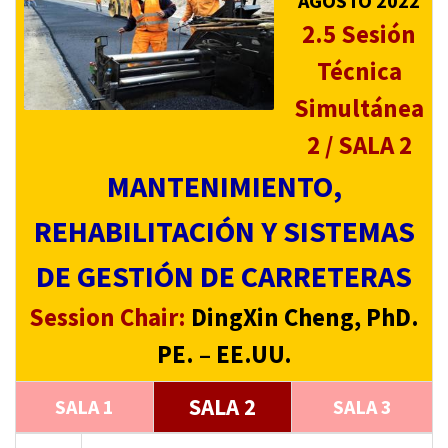
AGOSTO 2022
2.5 Sesión
Técnica
Simultánea
2 / SALA 2
MANTENIMIENTO,
REHABILITACIÓN Y SISTEMAS
DE GESTIÓN DE CARRETERAS
Session Chair:
DingXin Cheng, PhD.
PE. – EE.UU.
SALA 2
SALA 1
SALA 3