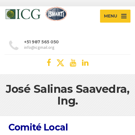
MENU
+51 987 565 050
info@icgmail.org
José Salinas Saavedra,
Ing.
Comité Local