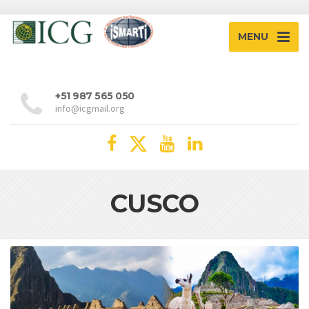
MENU
+51 987 565 050
info@icgmail.org
CUSCO