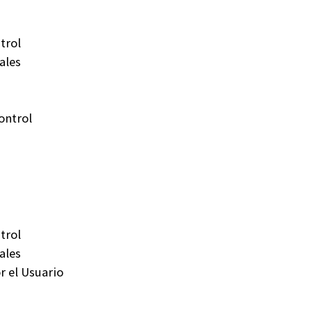
trol
ales
ontrol
trol
ales
r el Usuario