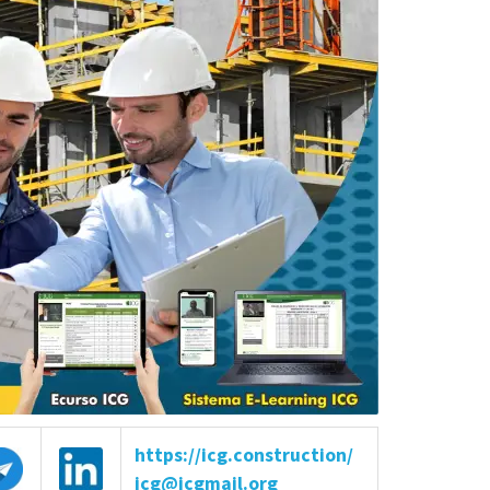
https://icg.construction/
icg@icgmail.org