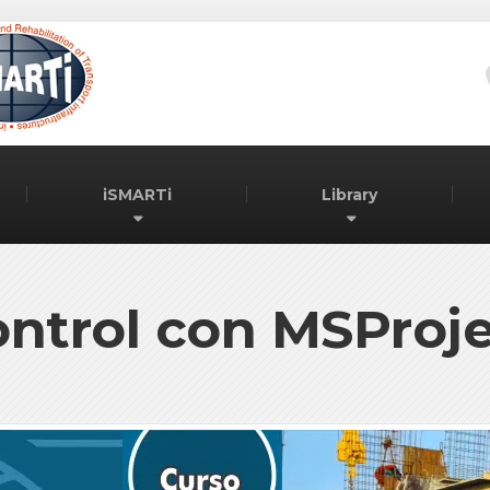
iSMARTi
Library
ntrol con MSProj