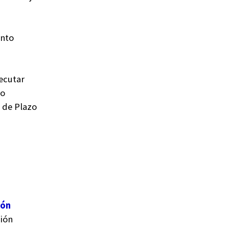
ento
ecutar
so
 de Plazo
s
ión
ción