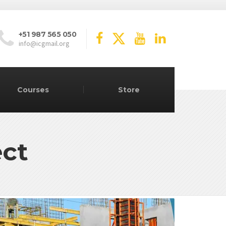
+51 987 565 050
info@icgmail.org
Courses
Store
ect