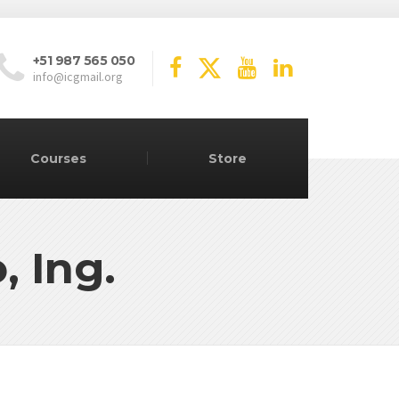
+51 987 565 050
info@icgmail.org
Courses
Store
, Ing.