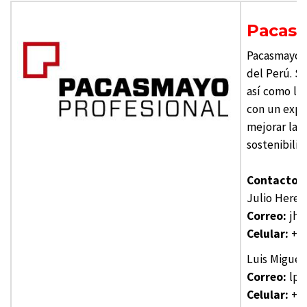
Pacasm
Pacasmayo es
del Perú. S
así como la
con un expe
mejorar las 
sostenibilid
Contacto p
Julio Hered
Correo:
jhe
Celular:
+51
Luis Miguel
Correo:
lpa
Celular:
+51