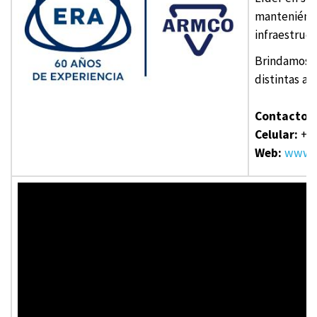
manteniéndo
infraestruc
Brindamos s
distintas apl
Contacto:
J
Celular:
+51
Web:
www.e