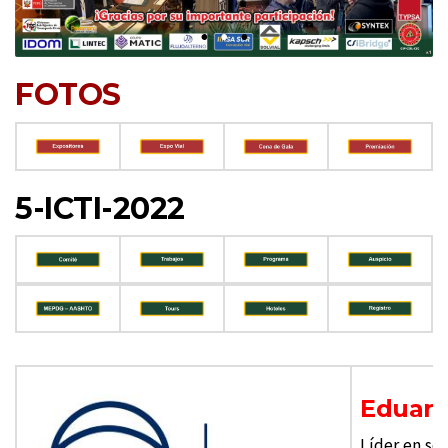
FOTOS
5-ICTI-2022
Eduard
Líder en sol