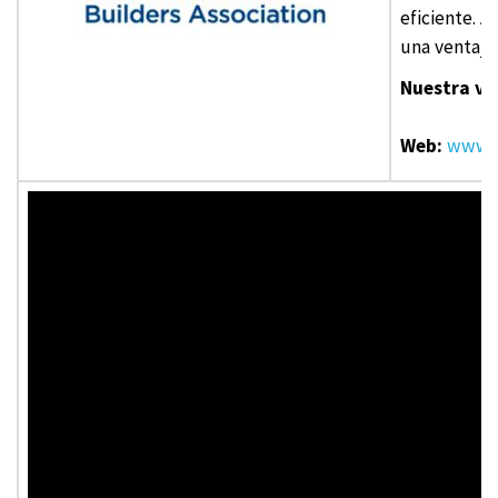
eficiente. 
una ventaja
Nuestra vi
Web:
www.a