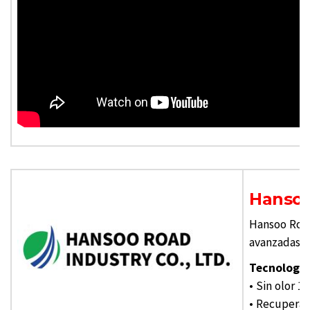
Hansoo
Hansoo Road
avanzadas d
Tecnología
• Sin olor 
• Recuperac