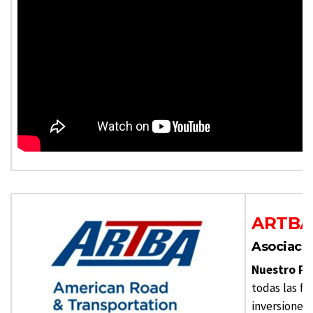
ARTBA
Asociació
Nuestro Pr
todas las f
inversiones 