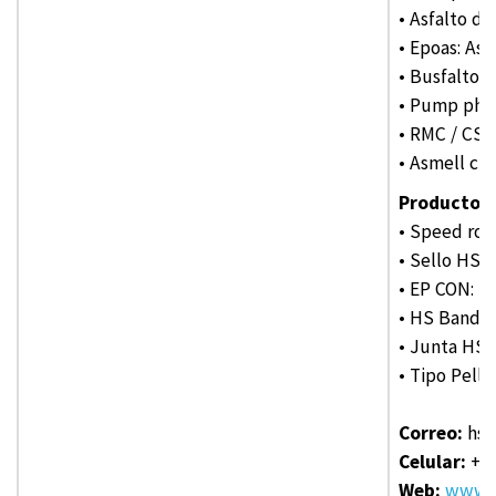
• Asfalto de
• Epoas: As
• Busfalto: 
• Pump phal
• RMC / CSM:
• Asmell cut
Productos 
• Speed ​​ro
• Sello HS: 
• EP CON: M
• HS Band: 
• Junta HS: 
• Tipo Pelle
Correo:
hsr
Celular:
+82
Web:
www.e