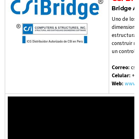
Bridge An
Uno de los 
dimensionam
estructural
construir m
un control 
Correo:
csi
Celular:
+51
Web:
www.c