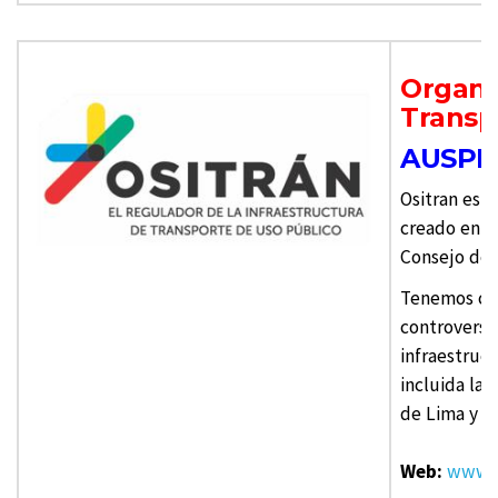
Organi
Transp
AUSPI
Ositran es 
creado en e
Consejo de M
Tenemos como
controversia
infraestruc
incluida la 
de Lima y C
Web:
www.o