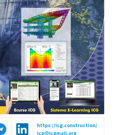
https://icg.construction/
icg@icgmail.org