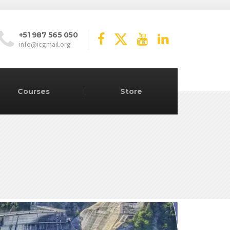
+51 987 565 050
info@icgmail.org
Courses
Store