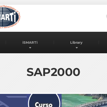
iSMARTi
Library
SAP2000